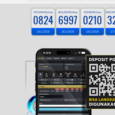
HK SIANG&nbsp
BULLSEYE&nbsp
SYDNEY&nbsp
SINGA
0824
6997
0210
3
18/1/2026
18/1/2026
18/1/2026
17/