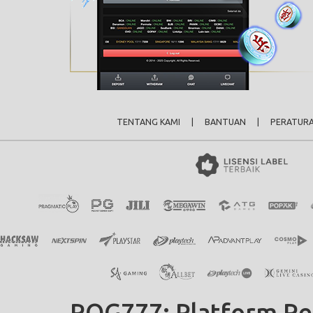
TENTANG KAMI
|
BANTUAN
|
PERATUR
ROG777: Platform Re